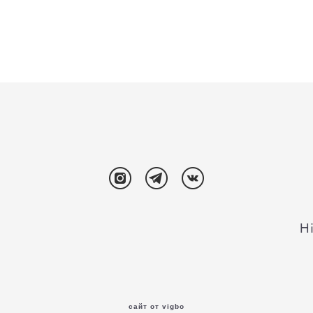
Hi
сайт от vigbo